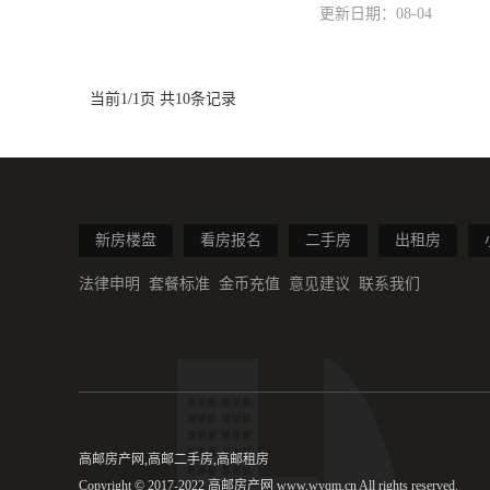
更新日期：08-04
当前1/1页 共10条记录
新房楼盘
看房报名
二手房
出租房
法律申明
套餐标准
金币充值
意见建议
联系我们
高邮房产网,高邮二手房,高邮租房
Copyright © 2017-2022 高邮房产网 www.wyqm.cn All rights reserved.